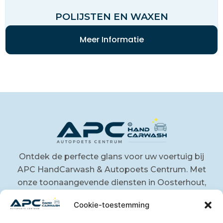
POLIJSTEN EN WAXEN
Meer Informatie
Ontdek de perfecte glans voor uw voertuig bij
APC HandCarwash & Autopoets Centrum. Met
onze toonaangevende diensten in Oosterhout,
Breda en omgeving, bieden wij vakmanschap
Cookie-toestemming
en kwaliteit voor zowel particulieren als
bedrijven. Neem vandaag nog contact met ons