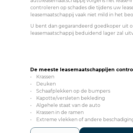
autoleasemaatschappij volgens het lease-i
controleren op schades die tijdens uw lease
leasemaatschappij vaak niet mild in het be
U bent dan gegarandeerd goedkoper uit o
leasemaatschappij beduidend lager zal uitv
De meeste leasemaatschappijen control
• Krassen
• Deuken
• Schaafplekken op de bumpers
• Kapotte/versleten bekleding
• Algehele staat van de auto
• Krassen in de ramen
• Extreme vlekken of andere beschadigi