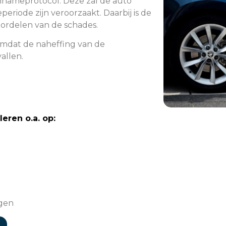
nnameprotocol. Deze zal de auto
periode zijn veroorzaakt. Daarbij is de
oordelen van de schades.
mdat de naheffing van de
allen.
eren o.a. op:
ngen