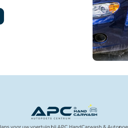
glans voor uw voertuig bij APC HandCarwash & Autopoe