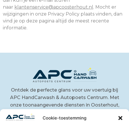
dan kun je een e-mail sturen
naar
klantenservice@apcoosterhout.nl
. Mocht er
wijzigingen in onze Privacy Policy plaats vinden, dan
vind je op deze pagina altijd de meest recente
informatie.
Ontdek de perfecte glans voor uw voertuig bij
APC HandCarwash & Autopoets Centrum. Met
onze toonaangevende diensten in Oosterhout,
Breda en omgeving, bieden wij vakmanschap
Cookie-toestemming
en kwaliteit voor zowel particulieren als
bedrijven. Neem vandaag nog contact met ons